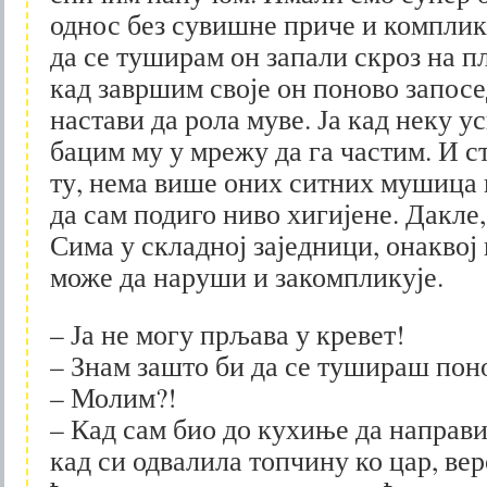
однос без сувишне приче и комплика
да се туширам он запали скроз на п
кад завршим своје он поново запосе
настави да рола муве. Ја кад неку 
бацим му у мрежу да га частим. И ст
ту, нема више оних ситних мушица п
да сам подиго ниво хигијене. Дакле
Сима у складној заједници, онаквој
може да наруши и закомпликује.
– Ја не могу прљава у кревет!
– Знам зашто би да се тушираш по
– Молим?!
– Кад сам био до кухиње да направи
кад си одвалила топчину ко цар, ве