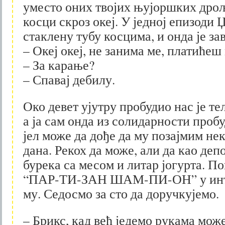
уместо оних твојих њујоршких дроља
косци скроз океј. У једној епизоди 
стаклену тубу косцима, и онда је з
– Океј океј, не занима ме, платићеш 
– За карање?
– Спавај дебилу.
Око девет ујутру пробудио нас је те
а ја сам онда из солидарности проб
јел може да дође да му позајмим нек
дана. Рекох да може, али да као деп
бурека са месом и литар јогурта. П
“ПАР-ТИ-ЗАН ШАМ-ПИ-ОН” у инте
му. Седосмо за сто да доручкујемо.
– Брикс, кад већ једемо рукама мож