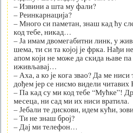
– Извини а шта му фали?
– Реинкарнација?
– Много си паметан, знаш кад ћу сл
код тебе, никад…
– Ја имам двомегабитни линк, у жив
шема, ти си та којој је фрка. Нађи н
апом који не може да скида њаве па
иживљавај…
– Аха, а ко је кога звао? Да ме ниси
дођем јер се нисмо видели читави
– Па кад су ми код тебе “Мућке”! Д
месеца, ни сад ми их ниси вратила.
– Јебали те дискови, идем кући, зов
– Ти не знаш број?
– Дај ми телефон…