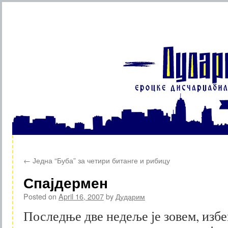
Skip
←
Једна “Буба” за четири битанге и рибицу
to
Спајдермен
content
Posted on
April 16, 2007
by
Дударим
Последње две недеље је зовем, избег