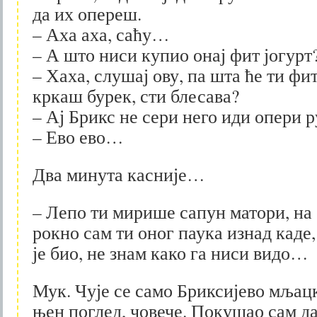
да их опереш.
– Аха аха, саћу…
– А што ниси купио онај фит јогурт
– Хаха, слушај ову, па шта ће ти фит
кркаш бурек, сти блесава?
– Ај Брикс не сери него иди опери
– Ево ево…
Два минута касније…
– Лепо ти мирише сапун матори, на
рокно сам ти оног паука изнад каде
је био, не знам како га ниси видо…
Мук. Чује се само Бриксијево мљац
њен поглед, човече. Покушао сам да