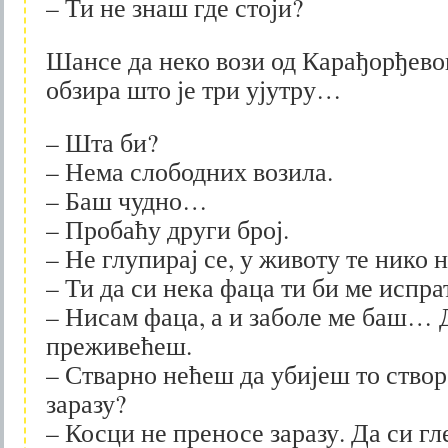
– Ти не знаш где стоји?
Шансе да неко вози од Карађорђево
обзира што је три ујутру…
– Шта би?
– Нема слободних возила.
– Баш чудно…
– Пробаћу други број.
– Не глупирај се, у животу те нико н
– Ти да си нека фаца ти би ме испра
– Нисам фаца, а и заболе ме баш… Д
преживећеш.
– Стварно нећеш да убијеш то ство
заразу?
– Косци не преносе заразу. Да си г