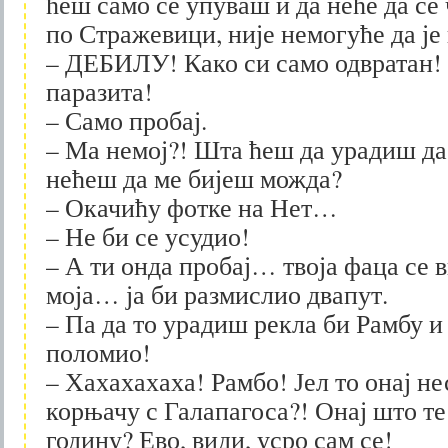
ћеш само се упуваш и да неће да се ч
по Стражевици, није немогуће да ј
– ДЕБИЛУ! Како си само одвратан! 
паразита!
– Само пробај.
– Ма немој?! Шта ћеш да урадиш д
нећеш да ме бијеш можда?
– Окачићу фотке на Нет…
– Не би се усудио!
– А ти онда пробај… твоја фаца се 
моја… ја би размислио двапут.
– Па да то урадиш рекла би Рамбу и 
поломио!
– Хахахахаха! Рамбо! Јел то онај н
корњачу с Галапагоса?! Онај што те
годину? Ево, види, усро сам се!