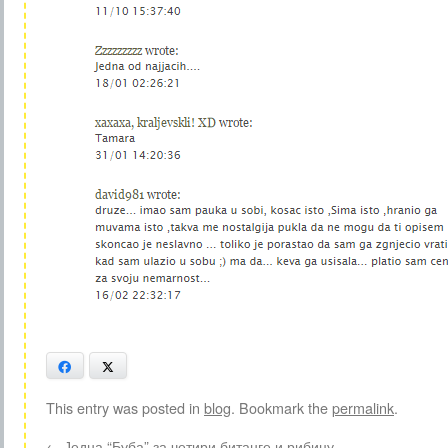
Facebook
X
This entry was posted in
blog
. Bookmark the
permalink
.
←
Једна “Буба” за четири битанге и рибицу