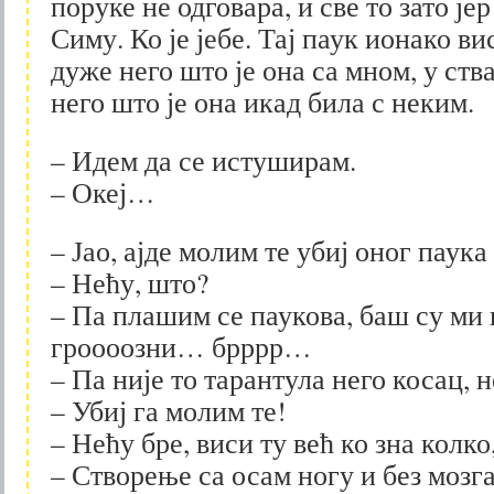
поруке не одговара, и све то зато је
Симу. Ко је јебе. Тај паук ионако ви
дуже него што је она са мном, у ст
него што је она икад била с неким.
– Идем да се истуширам.
– Океј…
– Јао, ајде молим те убиј оног паука
– Нећу, што?
– Па плашим се паукова, баш су ми 
гроооозни… брррр…
– Па није то тарантула него косац, 
– Убиј га молим те!
– Нећу бре, виси ту већ ко зна колк
– Створење са осам ногу и без мозга