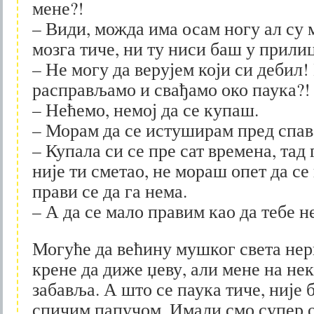
мене?!
– Види, можда има осам ногу ал су м
мозга тиче, ни ту ниси баш у прил
– Не могу да верујем који си дебил!
расправљамо и свађамо око паука?!
– Нећемо, немој да се купаш.
– Морам да се истуширам пред спа
– Купала си се пре сат времена, тад
није ти сметао, не мораш опет да се
прави се да га нема.
– А да се мало правим као да тебе н
Могуће да већину мушког света нер
крене да диже џеву, али мене на не
забавља. А што се паука тиче, није 
спичим папучом. Имали смо супер 