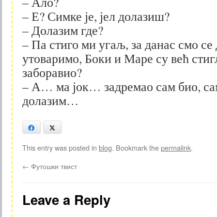
– Ало?
– Е? Симке је, јел долазиш?
– Долазим где?
– Па стиго ми угаљ, за данас смо се
утоваримо, Боки и Маре су већ стигл
заборавио?
– А… ма јок… задремао сам био, са
долазим…
Facebook
X
This entry was posted in
blog
. Bookmark the
permalink
.
←
Футошки твист
Leave a Reply