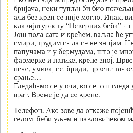
бријача, неки тупљи би био пожеља
али без крви се није могло. Ипак, в
клавијатуристу “Неверних беба” и с
Још пола сата и крећем, ваљда ће уп
смири, трудим се да се не знојим. Не
папучама и у бермудама, што је мно
фармерке и патике, крене зној. Црве
пече, умивај се, бриди, црвене тачке,
срање…
Гледаћемо се у очи, ко се још гледа 
врат. Време је да се крене.
Телефон. Ако зове да откаже појешћ
гелом, беби уљем и павловићевом 