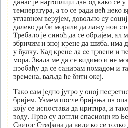
данас је најтоплији дан од како се 
температура, а то се ради већ неко в
углавном верујем, довољно су социј
далеко да би морали да лажу нон ст
Требало је синоћ да се обријем, ал м
збричим и зној крене да шиба, има
у булку. Кад крене да се црвени и 
мора. Звала ме да се видимо и не мо
пробаћу да се санирам помадом и та
времена, ваљда ће бити океј.
Тако сам једно јутро у оној несретно
бријем. Узмем после бријања па опа
коју се испостави да иритира, и так
воду. Прво су дошли спасиоци из Бе
Светог Стефана да виде ко се толко 