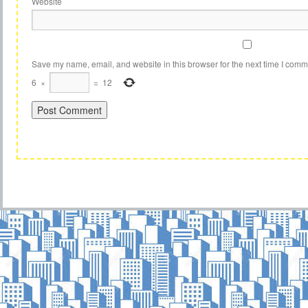
Website
Save my name, email, and website in this browser for the next time I comm
6
×
=
12