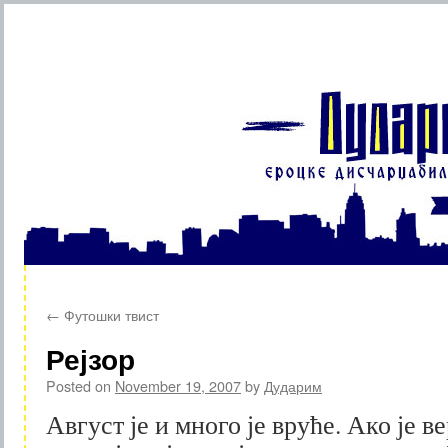
Skip
←
Футошки твист
to
Рејзор
content
Posted on
November 19, 2007
by
Дударим
Август је и много је вруће. Ако је в